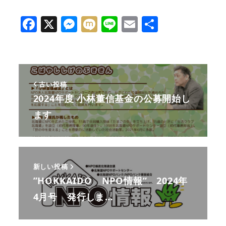
F
X
M
M
Li
E
共
a
e
ix
n
m
有
c
ss
i
e
ai
e
e
l
b
n
古い投稿
2024年度 小林董信基金の公募開始し
o
g
ます
o
e
k
r
新しい投稿
”HOKKAIDO NPO情報” 2024年
4月号 発行しま…