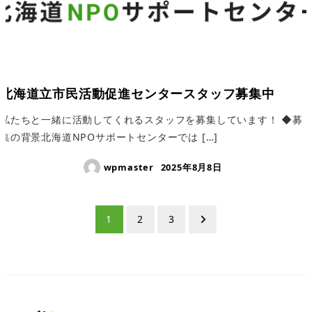
北海道立市民活動促進センタースタッフ募集中
私たちと一緒に活動してくれるスタッフを募集しています！ ◆募
集の背景北海道NPOサポートセンターでは […]
wpmaster
2025年8月8日
投
1
2
3
稿
の
ペ