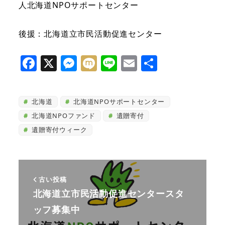
人北海道NPOサポートセンター
後援：北海道立市民活動促進センター
F
X
M
M
Li
E
共
a
e
ix
n
m
有
c
ss
i
e
ai
北海道
北海道NPOサポートセンター
e
e
l
北海道NPOファンド
遺贈寄付
b
n
遺贈寄付ウィーク
o
g
o
e
k
r
古い投稿
北海道立市民活動促進センタースタ
ッフ募集中