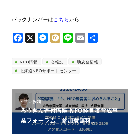
バックナンバーは
こちら
から！
F
X
M
M
Li
E
共
a
e
ix
n
m
有
c
ss
i
e
ai
NPO情報
会報誌
助成金情報
e
e
l
北海道NPOサポートセンター
b
n
o
g
o
e
古い投稿
k
r
ろうきん寄付講座 NPO経営者育成事
業フォーラム 参加費無料…