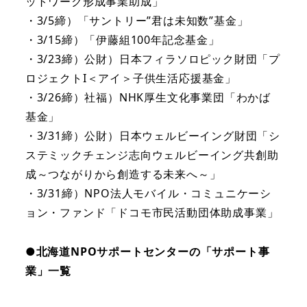
ットワーク形成事業助成」
・3/5締）「サントリー”君は未知数”基金」
・3/15締）「伊藤組100年記念基金」
・3/23締）公財）日本フィラソロピック財団「プ
ロジェクトI＜アイ＞子供生活応援基金」
・3/26締）社福）NHK厚生文化事業団「わかば
基金」
・3/31締）公財）日本ウェルビーイング財団「シ
ステミックチェンジ志向ウェルビーイング共創助
成～つながりから創造する未来へ～」
・3/31締）NPO法人モバイル・コミュニケーシ
ョン・ファンド「ドコモ市民活動団体助成事業」
●北海道NPOサポートセンターの「サポート事
業」一覧